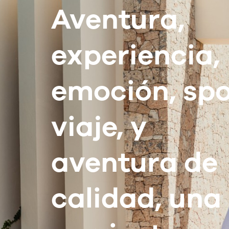
Aventura,
experiencia,
emoción, spo
viaje, y
aventura de
calidad, una