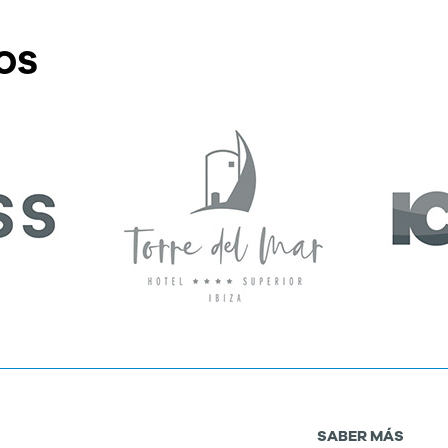
os
SABER MÁS