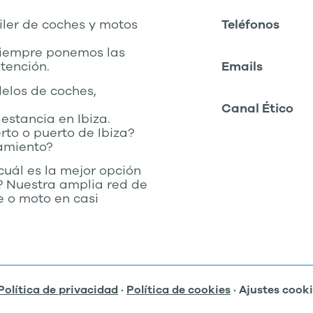
iler de coches y motos
Teléfonos
siempre ponemos las
tención.
Emails
elos de coches,
Canal Ético
estancia en Ibiza.
rto o puerto de Ibiza?
jamiento?
cuál es la mejor opción
o? Nuestra amplia red de
e o moto en casi
Política de privacidad
·
Política de cookies
· Ajustes cook