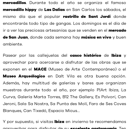
mercadillos
. Durante todo el año se organiza el famoso
mercadillo hippy
de
Las Dalias
en San Carlos los sábados, el
mismo día que el popular
rastrillo de Sant Jordi
donde
encontrarás todo tipo de gangas. Los domingos es el día de
ir a ver las preciosas artesanías que se venden en el
mercado
de San Juan
, donde cada semana hay
música en vivo
y buen
ambiente.
Pasear por las callejuelas del
casco histórico
de
Ibiza
y
aprovechar para acercarse a disfrutar de las obras que se
exponen en el
MACE
(Museo de Arte Contemporáneo) o el
Museo Arqueólogico
en Dalt Vila es otra buena opción.
Además, hay multitud de galerías y bares que organizan
muestras durante todo el año, por ejemplo P|Art Ibiza, La
Curva, Galería Marta Torres, B12 The Gallery, Es Polvorí, Can
Jeroni, Sala Sa Nostra, Sa Punta des Molí, Faro de Ses Coves
Blanques, Can Tixedó, Espacio Micus…
Y por supuesto, si visitas
Ibiza
en invierno te recomendamos
aprovechar para disfrutar de su
excelente gastronomía
. Ten