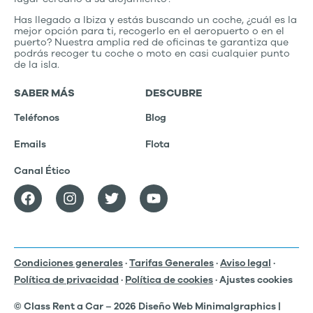
Has llegado a Ibiza y estás buscando un coche, ¿cuál es la
mejor opción para ti, recogerlo en el aeropuerto o en el
puerto? Nuestra amplia red de oficinas te garantiza que
podrás recoger tu coche o moto en casi cualquier punto
de la isla.
SABER MÁS
DESCUBRE
Teléfonos
Blog
Emails
Flota
Canal Ético
Condiciones generales
·
Tarifas Generales
·
Aviso legal
·
Política de privacidad
·
Política de cookies
· Ajustes cookies
© Class Rent a Car – 2026 Diseño Web Minimalgraphics |